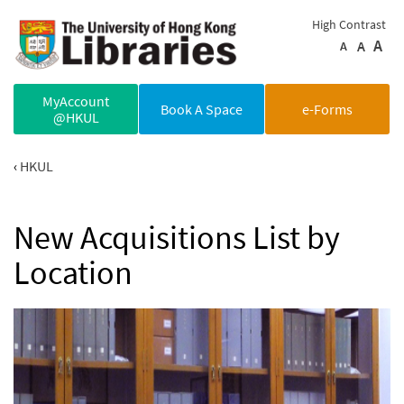
Skip to main content
High Contrast
A
A
A
MyAccount
Book A Space
e-Forms
@HKUL
HKUL
New Acquisitions List by
Location