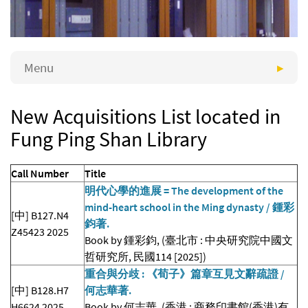
Menu
New Acquisitions List located in
Fung Ping Shan Library
Call Number
Title
明代心學的進展 = The development of the
mind-heart school in the Ming dynasty / 鍾彩
[中] B127.N4
鈞著.
Z45423 2025
Book by 鍾彩鈞, (臺北市 : 中央研究院中國文
哲研究所, 民國114 [2025])
重合與分歧 : 《荀子》篇章互見文辭疏證 /
[中] B128.H7
何志華著.
H6624 2025
Book by 何志華, (香港 : 商務印書館(香港)有