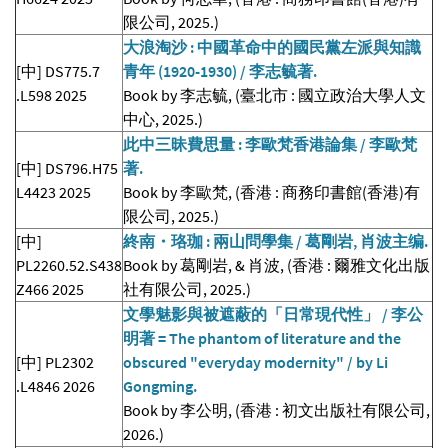
限公司, 2025.)
大浪淘沙 : 中國革命中的國民黨左派與知識
[中] DS775.7
青年 (1920-1930) / 李志毓著.
.L598 2025
Book by 李志毓, (臺北市 : 國立政治大學人文
中心, 2025.)
此中三昧費思量 : 李歐梵香港論集 / 李歐梵
[中] DS796.H75
著.
L4423 2025
Book by 李歐梵, (香港 : 商務印書館(香港)有
限公司, 2025.)
[中]
終南・珞珈 : 兩山問學集 / 葛剛岩, 肖波主编.
PL2260.52.S438
Book by 葛剛岩, & 肖波, (香港 : 爾雅文化出版
Z466 2025
社有限公司, 2025.)
文學魅影與被遮蔽的「日常現代性」 / 李公
明著 = The phantom of literature and the
[中] PL2302
obscured "everyday modernity" / by Li
.L4846 2026
Gongming.
Book by 李公明, (香港 : 初文出版社有限公司,
2026.)