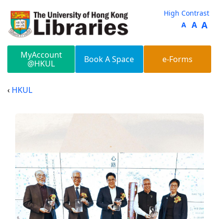
Skip to main content
High Contrast
A
A
A
MyAccount
Book A Space
e-Forms
@HKUL
HKUL