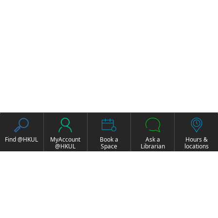
Find @HKUL
MyAccount
Book a
Ask a
Hours &
@HKUL
Space
Librarian
locations