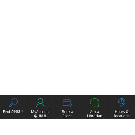
Find @HKUL
MyAccount
Book a
Ask a
Hours &
@HKUL
Space
Librarian
locations