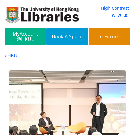
Skip to main content
High Contrast
A
A
A
MyAccount
Book A Space
e-Forms
@HKUL
HKUL