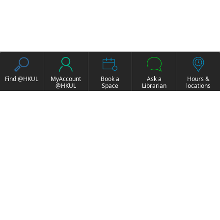
Find @HKUL
MyAccount
Book a
Ask a
Hours &
@HKUL
Space
Librarian
locations
About HKUL
Other Collections
Strategic Plan
Basic Law Drafting
Library Regulations
History Online
Annual Report
e-Video (to become
FOCUS Newsletter
obselete)