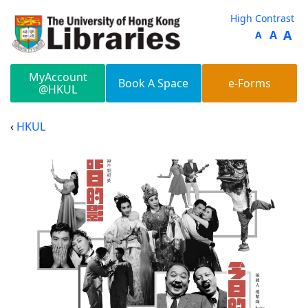
Skip to main content
High Contrast
A
A
A
MyAccount
Book A Space
e-Forms
@HKUL
HKUL