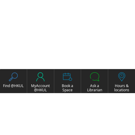
Find @HKUL
MyAccount
Book a
Ask a
Hours &
@HKUL
Space
Librarian
locations