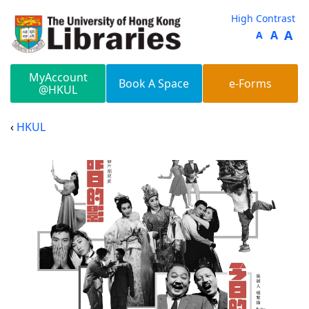
Skip to main content
High Contrast
A
A
A
MyAccount
Book A Space
e-Forms
@HKUL
HKUL