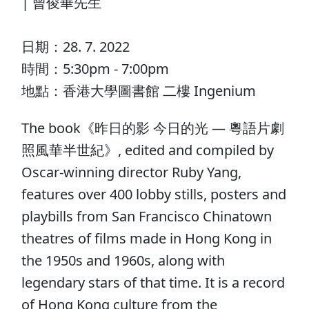
| 曾俊華先生
日期：28. 7. 2022
時間：5:30pm - 7:00pm
地點：香港大學圖書館 二樓 Ingenium
The book《昨日的影 今日的光 — 粵語片劇
照風華半世紀》, edited and compiled by
Oscar-winning director Ruby Yang,
features over 400 lobby stills, posters and
playbills from San Francisco Chinatown
theatres of films made in Hong Kong in
the 1950s and 1960s, along with
legendary stars of that time. It is a record
of Hong Kong culture from the