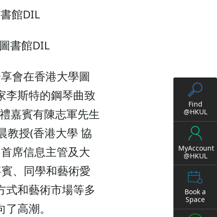
書館DIL
圖書館DIL
分享會在香港大學圖
家李斯特的鋼琴曲致
Find
主禮嘉賓有陳志軍先生
@HKUL
晨教授(香港大學 協
MyAccount
學 首席信息主管及大
@HKUL
嘉賓、同學和藝術愛
方式和藝術市場等多
Book a
Space
向了高潮。