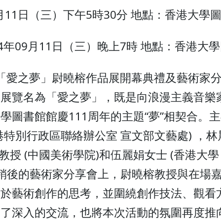
9月11日（三）下午5時30分 地點：香港大學圖
4年09月11日（三）晚上7時 地點：香港大學
1日，「愛之夢」尉曉榕作品展開幕典禮及藝術家
次展覽名為「愛之夢」，既是向浪漫主義音樂
學圖書館館慶111周年的主題“夢”相契合。
特別行政區聯絡辦公室 宣文部文藝處) ，林
榕教授 (中國美術學院)和伍麗娟女士 (香港大
在稍後的藝術家分享會上，尉曉榕教授與在場
關於藝術創作的思考，並圍繞創作技法、觀看
開了深入的交流，也將本次活動的氛圍再度推