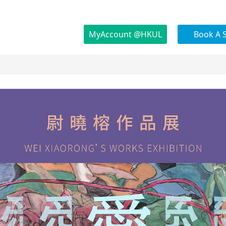
MyAccount @HKUL
Book A 