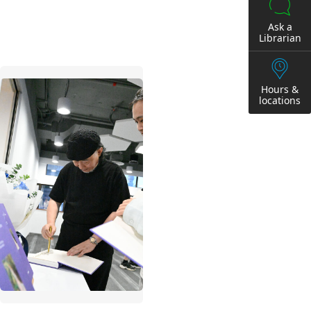
Ask a
Librarian
Hours &
locations