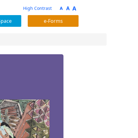
A
A
High Contrast
A
Space
e-Forms